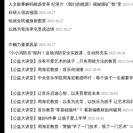
·
人文叙事解码能源变革 纪录片《我们的能源》揭秘煤矿“智”变
2025-1
·
科研人强农报国
2025-10-27
·
绘就全民健身新图景
2025-10-27
·
以烙为笔传承屯垦戍边情
2025-10-27
·
巾帼力量展风采
2025-10-27
·
“小小消防员”报到！这场消防安全实践课，生动而充实
2025-10-26
·
【公益大讲堂】没有不爱艺术的孩子，只有用错方法的教育
2025-10-0
·
【公益大讲堂】周海宏教授：音乐何须懂
2025-10-05
·
【公益大讲堂】中央音乐学院周海宏教授呼吁：每个孩子一生都要
·
【公益大讲堂】让音乐启迪心智，以美育塑造未来
2025-10-03
·
【公益大讲堂】周海宏教授：以美为先导，以快乐为抓手 让艺术回
·
【公益大讲堂】音乐教育“零基础循环”？ 看新编教材如何破局
2025-1
·
【公益大讲堂】做好6件事 让孩子爱上学琴
2025-10-01
·
【公益大讲堂】周海宏教授：警惕“学了一门技术，恨了一门艺术”
20