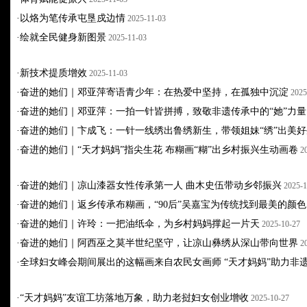
·
以烙为笔传承屯垦戍边情
2025-11-03
·
绘就全民健身新图景
2025-11-03
·
新技术提质增效
2025-11-03
·
奋进的她们｜邓亚萍寄语青少年：在热爱中坚持，在孤独中沉淀
2025
·
奋进的她们｜邓亚萍：一拍一针皆拼搏，致敬非遗传承中的“她”力量
·
奋进的她们｜卞成飞：一针一线绣出鲁绣新生，带领姐妹“绣”出美好
·
奋进的她们｜“天才妈妈”指尖生花 布糊画“糊”出乡村振兴生动画卷
2
·
奋进的她们｜凉山漆器女性传承第一人 曲木史伍带动乡邻振兴
2025-1
·
奋进的她们｜返乡传承布糊画，“90后”吴嘉宝为传统找到最美的颜色
·
奋进的她们｜许玲：一把油纸伞，为乡村妈妈撑起一片天
2025-10-27
·
奋进的她们｜阿西巫之莫半世纪坚守，让凉山彝绣从深山带向世界
2
·
全球妇女峰会期间展出的这幅画来自农民女画师 “天才妈妈”助力非
·
“天才妈妈”友谊工坊落地万象，助力老挝妇女创业增收
2025-10-27