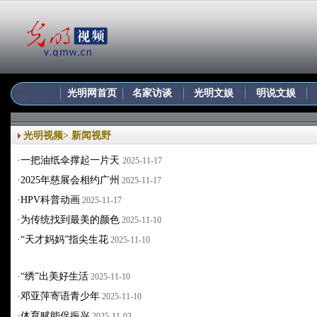
光明网首页
名家访谈
光明文娱
明说文娱
光明视频
>
新闻视野
·
一把油纸伞撑起一片天
2025-11-17
·
2025年慈展会相约广州
2025-11-17
·
HPV科普动画
2025-11-17
·
为传统找到最美的颜色
2025-11-10
·
“天才妈妈”指尖生花
2025-11-10
·
“绣”出美好生活
2025-11-10
·
邓亚萍寄语青少年
2025-11-10
·
体育赋能促振兴
2025-11-03