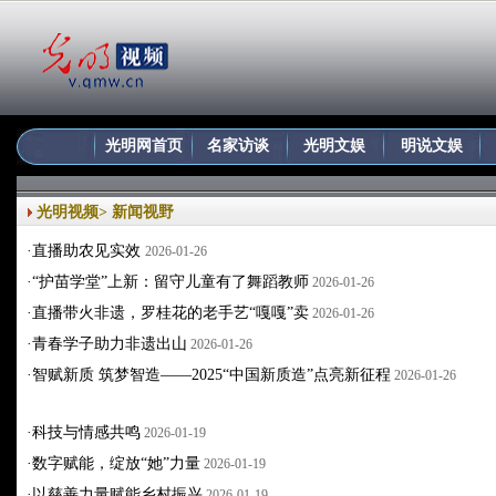
光明网首页
名家访谈
光明文娱
明说文娱
光明视频
>
新闻视野
·
直播助农见实效
2026-01-26
·
“护苗学堂”上新：留守儿童有了舞蹈教师
2026-01-26
·
直播带火非遗，罗桂花的老手艺“嘎嘎”卖
2026-01-26
·
青春学子助力非遗出山
2026-01-26
·
智赋新质 筑梦智造——2025“中国新质造”点亮新征程
2026-01-26
·
科技与情感共鸣
2026-01-19
·
数字赋能，绽放“她”力量
2026-01-19
·
以慈善力量赋能乡村振兴
2026-01-19