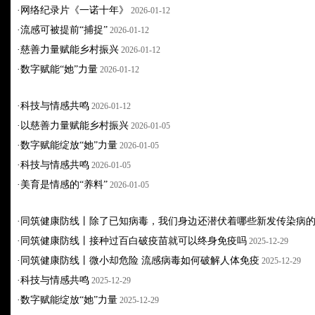
·
网络纪录片《一诺十年》
2026-01-12
·
流感可被提前“捕捉”
2026-01-12
·
慈善力量赋能乡村振兴
2026-01-12
·
数字赋能“她”力量
2026-01-12
·
科技与情感共鸣
2026-01-12
·
以慈善力量赋能乡村振兴
2026-01-05
·
数字赋能绽放“她”力量
2026-01-05
·
科技与情感共鸣
2026-01-05
·
美育是情感的“养料”
2026-01-05
·
同筑健康防线丨除了已知病毒，我们身边还潜伏着哪些新发传染病
·
同筑健康防线丨接种过百白破疫苗就可以终身免疫吗
2025-12-29
·
同筑健康防线丨微小却危险 流感病毒如何破解人体免疫
2025-12-29
·
科技与情感共鸣
2025-12-29
·
数字赋能绽放“她”力量
2025-12-29