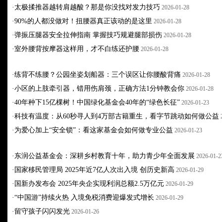
·
太极揉推器越转肩越酸？那是你没找对发力技巧
2026-01-28
·
90%的人都没做对！扭腰器真正该动的是这里
2026-01-28
·
弹振压腿器安全拉伸指南 掌握技巧规避腿部损伤
2026-01-28
·
室外腰背按摩器这样用，才不白练还护腰
2026-01-28
·
练背不练腰？公园坐姿划船器：三个误区让你腰酸背痛
2026-01-28
·
小区的上肢牵引器，错用伤肩颈，正确方法1分钟教会你
2026-01-28
·
40年种下15亿棵树！中国绿化基金会40年的“绿色长征”
2026-01-23
·
科技有温度：从60秒寻人到4万部古籍重生，看字节跳动如何做公益
·
为爱心加上“安全锁”：看这家基金会如何做专业公益
2026-01-23
·
东润公益基金会：深耕乡村教育十年，助力青少年全面发展
2026-01-2
·
国家移民管理局 2025年近7亿人次出入境 创历史新高
2026-01-29
·
国新办发布会 2025年央企实现利润总额2.5万亿元
2026-01-29
·
“中国游”持续火热 入境免税消费迎爆发式增长
2026-01-29
·
留守孩子闪闪发光
2026-01-26