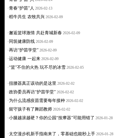
·
青春“护苗”人
2026-02-13
·
稻牛共生 农牧共兴
2026-02-09
·
邂逅篮球激情 共赴青城新春
2026-02-09
·
同筑健康防线
2026-02-09
·
再访“护苗学堂”
2026-02-09
·
运动健康 一起来
2026-02-09
·
“篮”不住的火热 玩不尽的冰雪
2026-02-05
·
扭腰器真正该动的是这里
2026-02-02
·
政协委员再访“护苗学堂”
2026-02-02
·
为什么流感疫苗需要每年接种
2026-02-02
·
留守孩子有了舞蹈教师
2026-02-02
·
小腿越滚越硬？你的公园“按摩器”可能用错了
2026-01-28
·
太空漫步机新手指南来了，零基础也能秒上手
2026-01-28