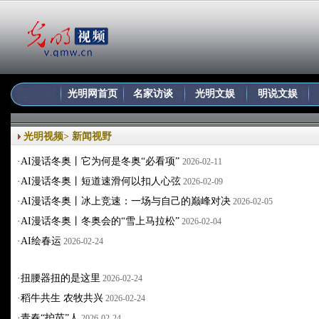
光明网首页
名家访谈
光明文娱
明说文娱
光明视频
>
新闻视野
·
AI漫话冬奥丨它为何是冬奥“必看项”
2026-02-11
·
AI漫话冬奥丨短道速滑何以扣人心弦
2026-02-09
·
AI漫话冬奥丨冰上竞速：一场与自己的巅峰对决
2026-02-05
·
AI漫话冬奥丨冬奥会的“雪上马拉松”
2026-02-04
·
AI绘春运
2026-02-24
·
扭腰器扭的是这里
2026-02-24
·
稻牛共生 农牧共兴
2026-02-24
·
青春“护苗”人
2026-02-24