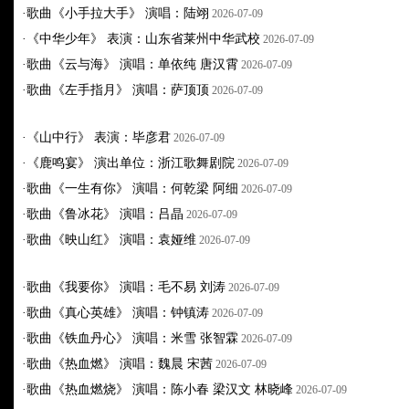
·
歌曲《小手拉大手》 演唱：陆翊
2026-07-09
·
《中华少年》 表演：山东省莱州中华武校
2026-07-09
·
歌曲《云与海》 演唱：单依纯 唐汉霄
2026-07-09
·
歌曲《左手指月》 演唱：萨顶顶
2026-07-09
·
《山中行》 表演：毕彦君
2026-07-09
·
《鹿鸣宴》 演出单位：浙江歌舞剧院
2026-07-09
·
歌曲《一生有你》 演唱：何乾梁 阿细
2026-07-09
·
歌曲《鲁冰花》 演唱：吕晶
2026-07-09
·
歌曲《映山红》 演唱：袁娅维
2026-07-09
·
歌曲《我要你》 演唱：毛不易 刘涛
2026-07-09
·
歌曲《真心英雄》 演唱：钟镇涛
2026-07-09
·
歌曲《铁血丹心》 演唱：米雪 张智霖
2026-07-09
·
歌曲《热血燃》 演唱：魏晨 宋茜
2026-07-09
·
歌曲《热血燃烧》 演唱：陈小春 梁汉文 林晓峰
2026-07-09