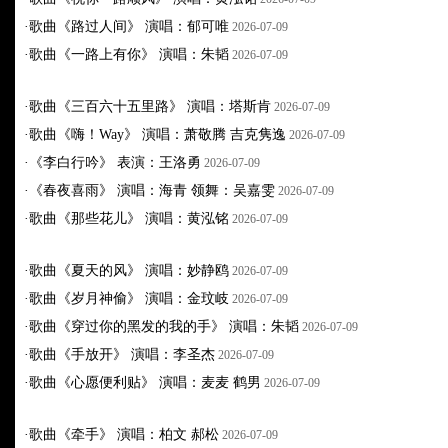
·
歌曲《路过人间》 演唱：郁可唯
2026-07-09
·
歌曲《一路上有你》 演唱：朱韬
2026-07-09
·
歌曲《三百六十五里路》 演唱：塔斯肯
2026-07-09
·
歌曲《嗨！Way》 演唱：萧敬腾 吉克隽逸
2026-07-09
·
《李白行吟》 表演：王洛勇
2026-07-09
·
《春夜喜雨》 演唱：海青 领舞：吴嘉雯
2026-07-09
·
歌曲《那些花儿》 演唱：黄泓铭
2026-07-09
·
歌曲《夏天的风》 演唱：妙静鸥
2026-07-09
·
歌曲《岁月神偷》 演唱：金玟岐
2026-07-09
·
歌曲《穿过你的黑发的我的手》 演唱：朱韬
2026-07-09
·
歌曲《手放开》 演唱：李圣杰
2026-07-09
·
歌曲《心愿便利贴》 演唱：麦麦 鹤男
2026-07-09
·
歌曲《牵手》 演唱：柏文 郝松
2026-07-09