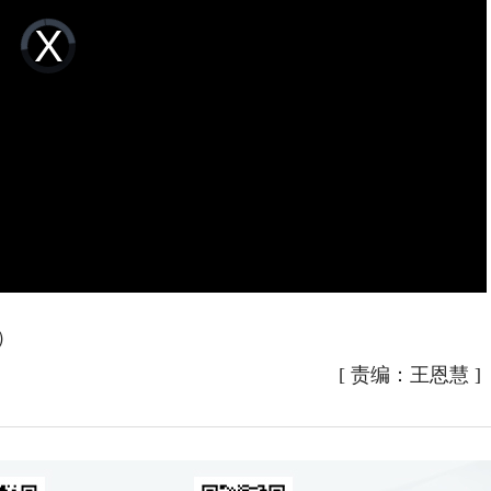
Video
Player
is
loading.
）
[
责编：王恩慧
]