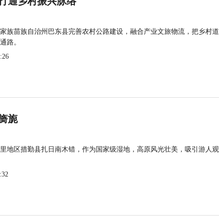
打通乡村振兴脉络
家族苗族自治州巴东县完善农村公路建设，融合产业文旅物流，把乡村道
通路。
:26
旖旎
里地区措勤县扎日南木错，作为国家级湿地，高原风光壮美，吸引游人观
:32