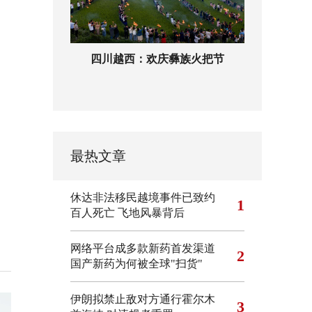
四川越西：欢庆彝族火把节
最热文章
休达非法移民越境事件已致约
1
百人死亡
飞地风暴背后
网络平台成多款新药首发渠道
2
国产新药为何被全球"扫货"
伊朗拟禁止敌对方通行霍尔木
3