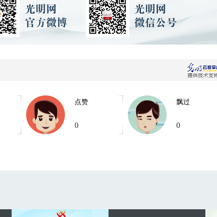
点赞
飘过
0
0