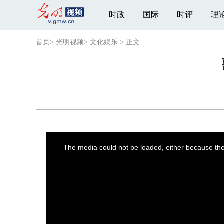
时政
国际
时评
理
首页
>
光明视频
>
文化娱乐
>
正文
This
is
a
The media could not be loaded, either because the 
modal
window.