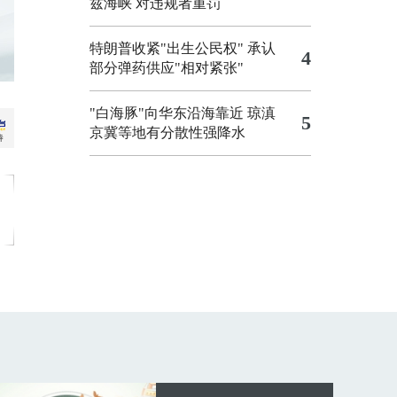
兹海峡 对违规者重罚
特朗普收紧"出生公民权"
承认
4
部分弹药供应"相对紧张"
"白海豚"向华东沿海靠近 琼滇
5
京冀等地有分散性强降水