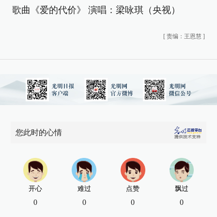
歌曲《爱的代价》 演唱：梁咏琪（央视）
[
责编：王恩慧
]
您此时的心情
开心
难过
点赞
飘过
0
0
0
0