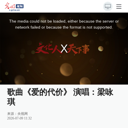
This
is
a
The media could not be loaded, either because the server or
modal
window.
network failed or because the format is not supported.
歌曲《爱的代价》 演唱：梁咏
琪
来源：
央视网
2026-07-09 11:32