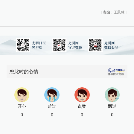
[
责编：王恩慧
]
您此时的心情
开心
难过
点赞
飘过
0
0
0
0