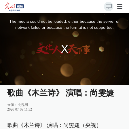
This
is
a
The media could not be loaded, either because the server or
modal
window.
network failed or because the format is not supported.
歌曲《木兰诗》 演唱：尚雯婕
来源：
央视网
2026-07-09 11:32
歌曲《木兰诗》 演唱：尚雯婕（央视）