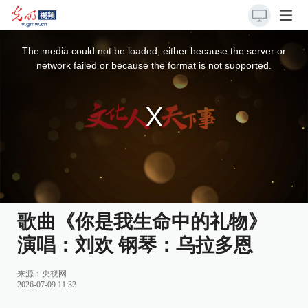
This
is
a
The media could not be loaded, either because the server or
modal
window.
network failed or because the format is not supported.
歌曲《你是我生命中的礼物》
演唱：刘欢 钢琴：乌拉多恩
来源：
央视网
2026-07-09 11:32