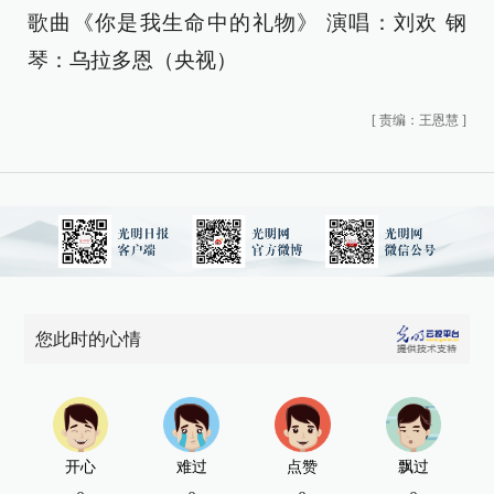
歌曲《你是我生命中的礼物》 演唱：刘欢 钢
琴：乌拉多恩（央视）
[
责编：王恩慧
]
您此时的心情
开心
难过
点赞
飘过