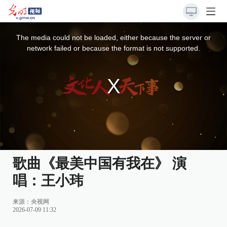
This
is
a
The media could not be loaded, either because the server or
modal
window.
network failed or because the format is not supported.
歌曲《最美中国有我在》 演
唱：王小玮
来源：
央视网
2026-07-09 11:32