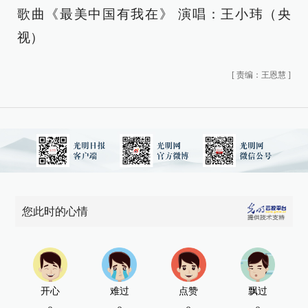
歌曲《最美中国有我在》 演唱：王小玮（央
视）
[
责编：王恩慧
]
您此时的心情
开心
难过
点赞
飘过