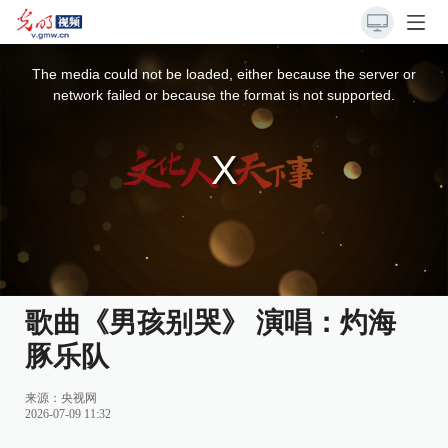
This
is
a
The media could not be loaded, either because the server or
modal
window.
network failed or because the format is not supported.
歌曲《男孩别哭》 演唱：灼海
豚乐队
来源：
央视网
2026-07-09 11:32