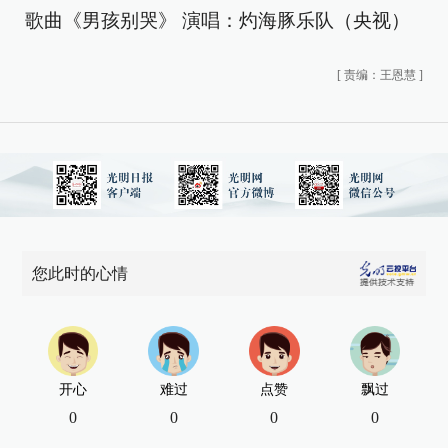
歌曲《男孩别哭》 演唱：灼海豚乐队（央视）
[
责编：王恩慧
]
您此时的心情
开心
难过
点赞
飘过
0
0
0
0