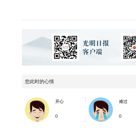
您此时的心情
开心
难过
0
0