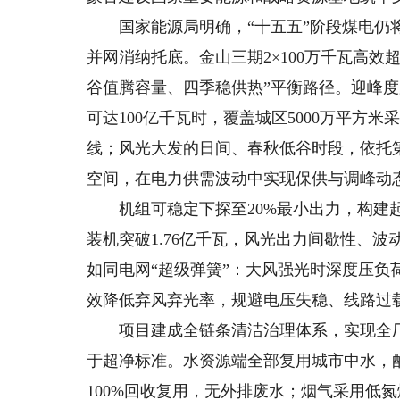
国家能源局明确，“十五五”阶段煤电仍将
并网消纳托底。金山三期2×100万千瓦高
谷值腾容量、四季稳供热”平衡路径。迎峰
可达100亿千瓦时，覆盖城区5000万平方米
线；风光大发的日间、春秋低谷时段，依托
空间，在电力供需波动中实现保供与调峰动
机组可稳定下探至20%最小出力，构建起
装机突破1.76亿千瓦，风光出力间歇性、
如同电网“超级弹簧”：大风强光时深度压
效降低弃风弃光率，规避电压失稳、线路过
项目建成全链条清洁治理体系，实现全厂
于超净标准。水资源端全部复用城市中水，
100%回收复用，无外排废水；烟气采用低氮