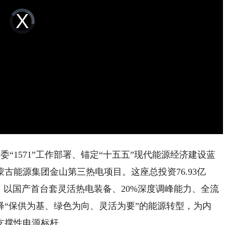
Video
Player
is
loading.
委“1571”工作部署、锚定“十五五”现代能源经济建设蓝
古能源集团金山第三热电项目。这座总投资76.93亿
，以国产首台套灵活热电装备、20%深度调峰能力、全流
释“保供为基、绿色为向、灵活为要”的能源转型，为内
支撑性电源标杆。