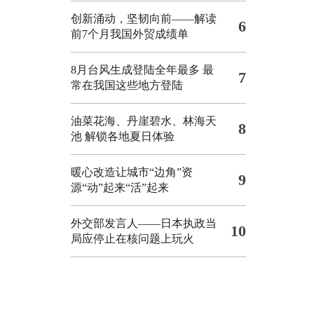
创新涌动，坚韧向前——解读
6
前7个月我国外贸成绩单
8月台风生成登陆全年最多 最
7
常在我国这些地方登陆
油菜花海、丹崖碧水、林海天
8
池 解锁各地夏日体验
暖心改造让城市“边角”资
9
源“动”起来“活”起来
外交部发言人——日本执政当
10
局应停止在核问题上玩火