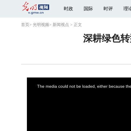
时政
国际
时评
理
首页
>
光明视频
>
新闻视点
>
正文
深耕绿色转
This
is
a
The media could not be loaded, either because the 
modal
window.