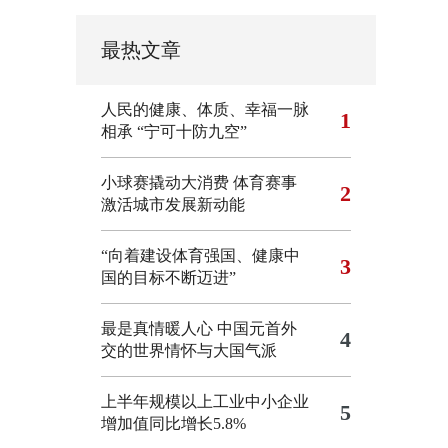
最热文章
人民的健康、体质、幸福一脉
1
相承
“宁可十防九空”
小球赛撬动大消费 体育赛事
2
激活城市发展新动能
“向着建设体育强国、健康中
3
国的目标不断迈进”
最是真情暖人心 中国元首外
4
交的世界情怀与大国气派
上半年规模以上工业中小企业
5
增加值同比增长5.8%