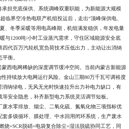
承担兜底保供、系统调峰双重职能，为新能源大规模
效超超临界空冷热电联产机组投运后，走出“顶峰保供电、
度夏、冬季采暖等用电高峰期，机组满发稳供，年发电量
采暖与1200吨/小时工业蒸汽需求，守住区域能源安全底
第四代百万汽轮机宽负荷技术压低出力，主动让出消纳
态平衡。
蒙西电网稀缺的深度调节缓冲空间。当前内蒙古新能源
波动性持续放大电网运行风险。金山三期80万千瓦可调裕度
负荷消纳绿电，无风无光时快速拉升出力补电力缺口，有
载等安全隐患，补齐新型电力系统灵活调节短板。
废水零排放、烟尘、二氧化硫、氮氧化物三项指标优
配套多级循环、膜处理、中水回用闭环系统，生产废水
燃烧+SCR脱硝+电袋复合除尘+湿法脱硫协同工艺，同