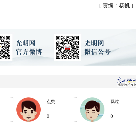
[
责编：杨帆
]
点赞
飘过
0
0