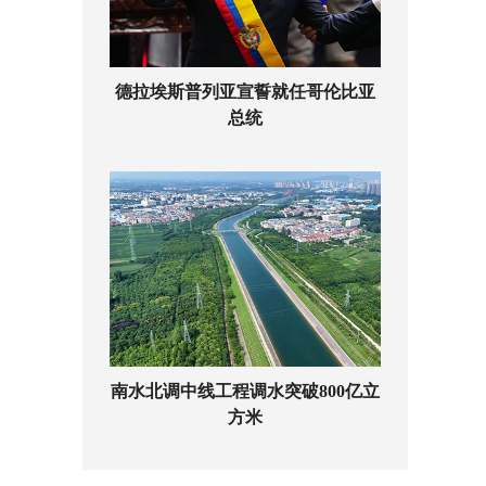
德拉埃斯普列亚宣誓就任哥伦比亚
总统
南水北调中线工程调水突破800亿立
方米