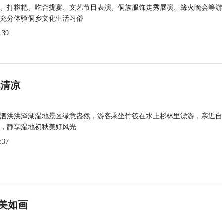
、打糍粑、吃合拢宴、文艺节目表演、侗族服饰走秀展演、篝火晚会等游
充分体验侗乡文化生活习俗
:39
觅清凉
泗洪洪泽湖湿地景区绿意盎然，游客乘坐竹筏在水上杉林里漂游，亲近自
，静享湿地初秋美好风光
:37
美如画