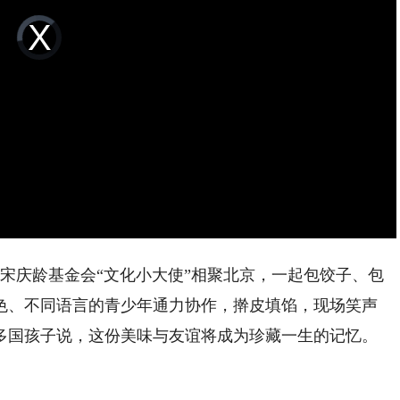
Video
Player
is
loading.
国宋庆龄基金会“文化小大使”相聚北京，一起包饺子、包
色、不同语言的青少年通力协作，擀皮填馅，现场笑声
多国孩子说，这份美味与友谊将成为珍藏一生的记忆。