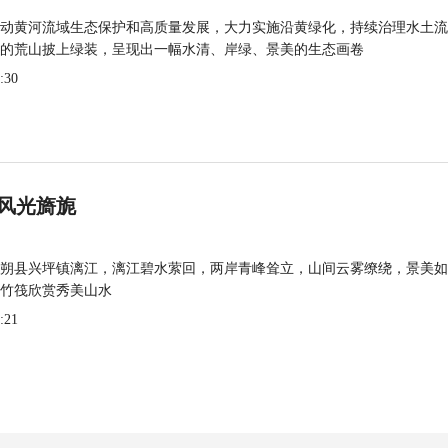
动黄河流域生态保护和高质量发展，大力实施沿黄绿化，持续治理水土流
的荒山披上绿装，呈现出一幅水清、岸绿、景美的生态画卷
:30
风光旖旎
朔县兴坪镇漓江，漓江碧水萦回，两岸青峰耸立，山间云雾缭绕，景美如
竹筏欣赏秀美山水
:21