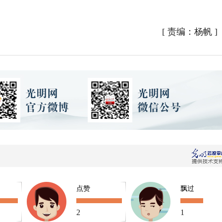
[
责编：杨帆
]
点赞
飘过
2
1