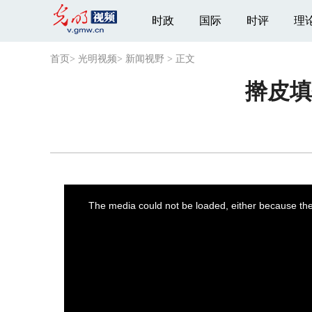
时政
国际
时评
理
首页
>
光明视频
>
新闻视野
>
正文
擀皮填
This
is
a
The media could not be loaded, either because the 
modal
window.