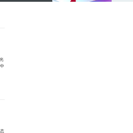
光
中
态