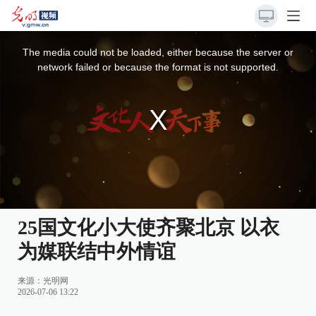
This
is
a
The media could not be loaded, either because the server or
modal
window.
network failed or because the format is not supported.
25国文化小大使齐聚北京 以衣
为媒联结中外情谊
来源：
光明网
2026-07-06 13:22