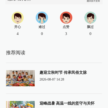
开心
难过
点赞
飘过
4
0
3
0
推荐阅读
趣迎立秋时节 传承民俗文脉
2026-08-07 14:28
迎峰战暑 高温一线的坚守与关怀