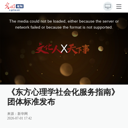
This
is
a
The media could not be loaded, either because the server or
modal
window.
network failed or because the format is not supported.
《东方心理学社会化服务指南》
团体标准发布
来源：
新华网
2026-07-01 17:42