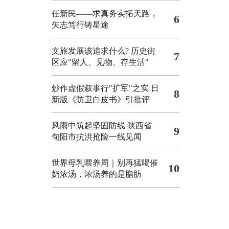
任新民——求真务实拓天路，
6
矢志笃行铸星途
文旅发展该追求什么?
历史街
7
区应"留人、见物、存生活"
炒作虚假叙事行"扩军"之实
日
8
新版《防卫白皮书》引批评
风雨中筑起坚固防线 陕西省
9
旬阳市抗洪抢险一线见闻
世界母乳喂养周｜别再猛喝催
10
奶浓汤，浓汤养的是脂肪