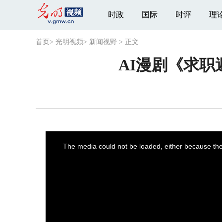
时政
国际
时评
理
首页
>
光明视频
>
新闻视野
>
正文
AI漫剧《求
This
is
a
The media could not be loaded, either because the 
modal
window.