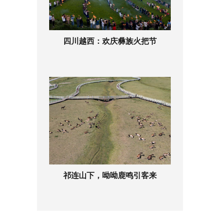
四川越西：欢庆彝族火把节
祁连山下，呦呦鹿鸣引客来