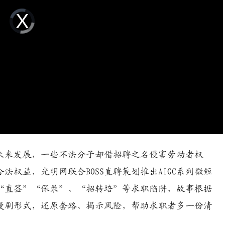
Video
Player
is
loading.
未来发展，一些不法分子却借招聘之名侵害劳动者权
权益，光明网联合BOSS直聘策划推出AIGC系列微短
“直签”“保录”、“招转培”等求职陷阱，故事根据
C漫剧形式，还原套路、揭示风险，帮助求职者多一份清