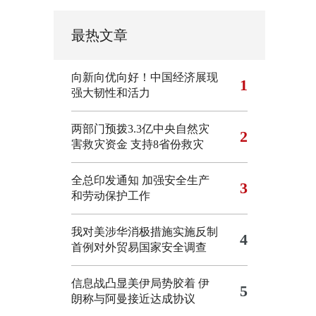
最热文章
向新向优向好！中国经济展现
1
强大韧性和活力
两部门预拨3.3亿中央自然灾
2
害救灾资金 支持8省份救灾
全总印发通知 加强安全生产
3
和劳动保护工作
我对美涉华消极措施实施反制
4
首例对外贸易国家安全调查
信息战凸显美伊局势胶着
伊
5
朗称与阿曼接近达成协议