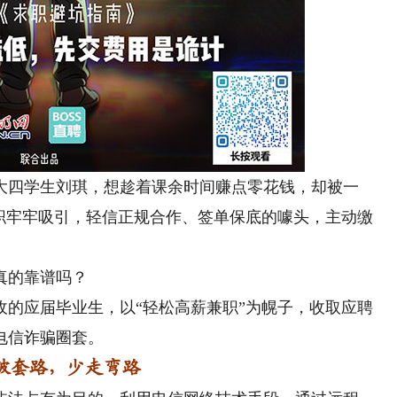
四学生刘琪，想趁着课余时间赚点零花钱，却被一
兼职牢牢吸引，轻信正规合作、签单保底的噱头，主动缴
真的靠谱吗？
应届毕业生，以“轻松高薪兼职”为幌子，收取应聘
电信诈骗圈套。
套路，少走弯路