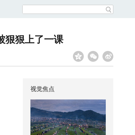
被狠狠上了一课
视觉焦点