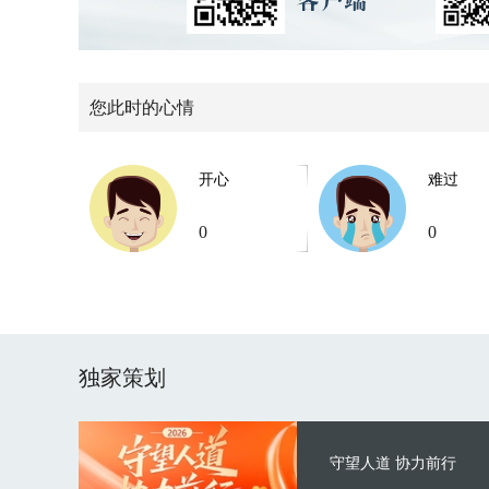
您此时的心情
开心
难过
0
0
独家策划
守望人道 协力前行