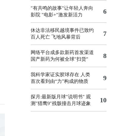
"有共鸣的故事"让年轻人奔向
6
影院
"电影+"激发新活力
休达非法移民越境事件已致约
7
百人死亡
飞地风暴背后
网络平台成多款新药首发渠道
8
国产新药为何被全球"扫货"
我科学家证实胶球存在 人类
9
首次看到由“力”构成的物质
探月:最新版月球"说明书"
观
10
测"猎鹰9"残骸撞击月球迹象