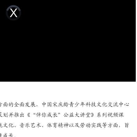
Video
Player
is
loading.
面的全面发展，中国宋庆龄青少年科技文化交流中心
策划并推出《“伴你成长”公益大讲堂》系列视频课
统文化、音乐艺术、体育精神以及劳动实践等方面，旨
康成长。