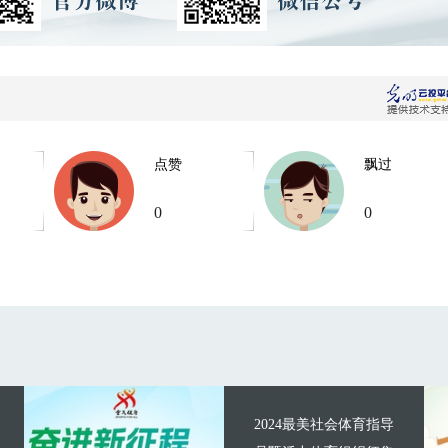
点赞
飘过
0
0
2024最美社会体育指导