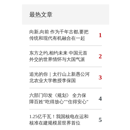
最热文章
向新,向前
作为千年古都,要把
1
传统和现代有机融合在一起
东方之约,相约未来 中国元首
2
外交的世界情怀与大国气派
追光的你｜太行山上新愚公河
3
北农业大学教授李保国
六部门印发《规划》 全力保
4
障百姓"吃得放心""住得安心"
1.25亿千瓦！我国核电在运和
5
核准在建规模居世界首位