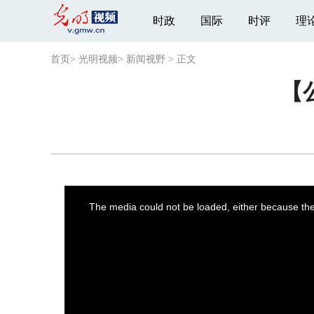
时政
国际
时评
理
首页
>
光明视频
>
新闻视野
>
正文
【
This
is
a
The media could not be loaded, either because the 
modal
window.