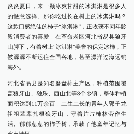
炎炎夏日，来一颗冰爽甘甜的冰淇淋是很多人
的惬意选择。那你吃过长在树上的冰淇淋吗？
这款口感绝佳的柿子“冰淇淋”，正收获不同年龄
段消费者的喜爱。在革命老区河北省易县狼牙
山脚下，有着树上“冰淇淋”美誉的保定冰柿，正
被源源不断运往全国各地，甚至漂洋过海远销
海外。
河北省易县是知名磨盘柿主产区，种植范围覆
盖狼牙山、独乐、西山北等8个乡镇，整体种植
面积达到11万余亩。土生土长的青年人郭子龙
祖祖辈辈扎根狼牙山，守着片片柿林劳作生
活。郁郁葱葱的柿子树，承载了他童年记忆与