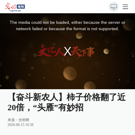
This
is
a
The media could not be loaded, either because the server or
modal
window.
network failed or because the format is not supported.
【奋斗新农人】柿子价格翻了近
20倍，“头雁”有妙招
来源：
光明网
2026-06-15 10:58