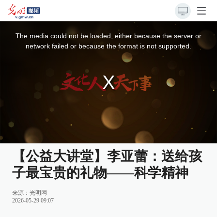
This
is
a
The media could not be loaded, either because the server or
modal
window.
network failed or because the format is not supported.
【公益大讲堂】李亚蕾：送给孩
子最宝贵的礼物——科学精神
来源：
光明网
2026-05-29 09:07