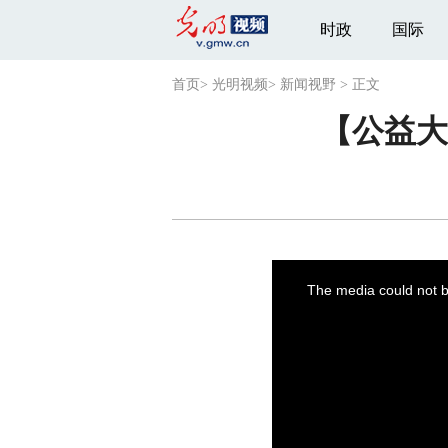
时政
国际
首页
>
光明视频
>
新闻视野
>
正文
【公益大
This
is
a
The media could not be
modal
window.