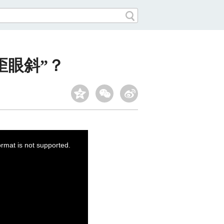
歪眼斜”？
ormat is not supported.