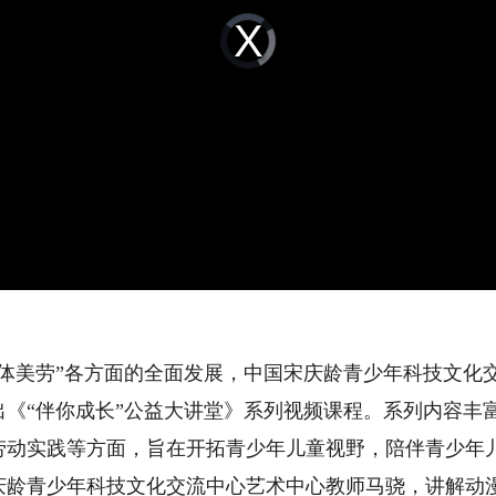
Video
Player
is
loading.
美劳”各方面的全面发展，中国宋庆龄青少年科技文化
出《“伴你成长”公益大讲堂》系列视频课程。系列内容丰
劳动实践等方面，旨在开拓青少年儿童视野，陪伴青少年
青少年科技文化交流中心艺术中心教师马骁，讲解动漫