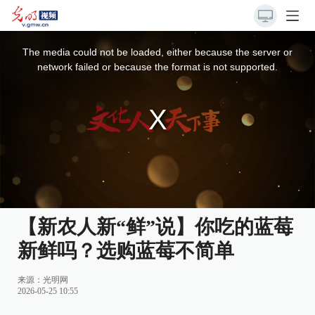
This
is
a
The media could not be loaded, either because the server or
modal
window.
network failed or because the format is not supported.
【新农人新“鲜”说】你吃的蓝莓
新鲜吗？选购蓝莓不简单
来源：
光明网
2026-05-25 10:55