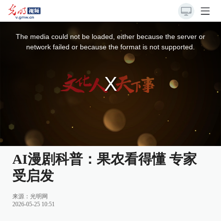
This
is
a
The media could not be loaded, either because the server or
modal
window.
network failed or because the format is not supported.
AI漫剧科普：果农看得懂 专家
受启发
来源：
光明网
2026-05-25 10:51