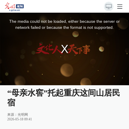
This
is
a
The media could not be loaded, either because the server or
modal
window.
network failed or because the format is not supported.
“母亲水窖”托起重庆这间山居民
宿
来源：
光明网
2026-05-18 09:41