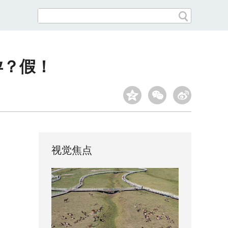
孕？假！
视觉焦点