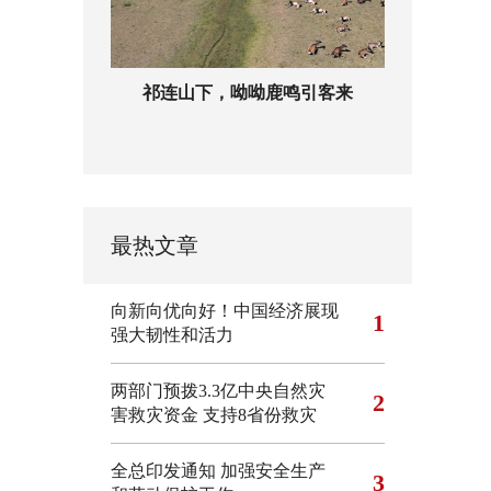
祁连山下，呦呦鹿鸣引客来
最热文章
向新向优向好！中国经济展现
1
强大韧性和活力
两部门预拨3.3亿中央自然灾
2
害救灾资金 支持8省份救灾
全总印发通知 加强安全生产
3