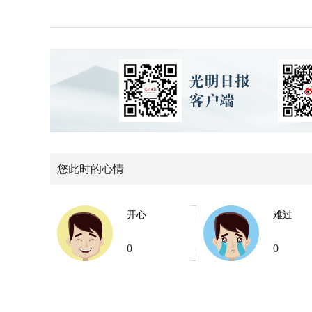
您此时的心情
开心
难过
0
0