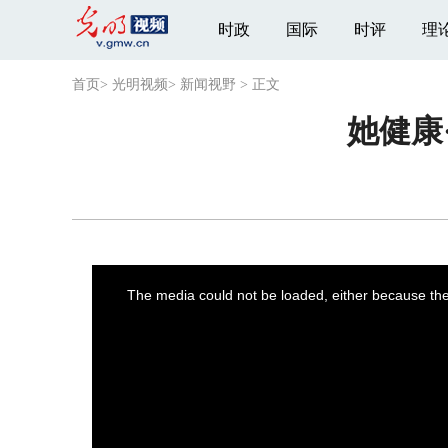
时政
国际
时评
理
首页
>
光明视频
>
新闻视野
>
正文
她健康
This
is
a
The media could not be loaded, either because the 
modal
window.