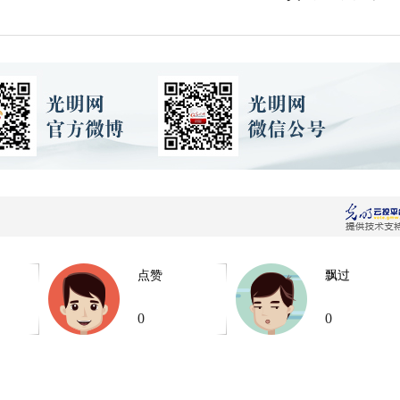
点赞
飘过
0
0