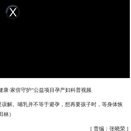
Video
Player
is
loading.
健康·家倍守护”公益项目孕产妇科普视频
是误解。哺乳并不等于避孕，想再要孩子时，等身体恢
田林）
[
责编：张晓荣
]