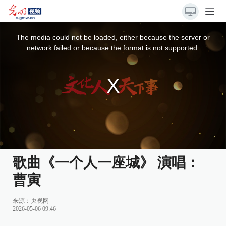
This
is
a
The media could not be loaded, either because the server or
modal
window.
network failed or because the format is not supported.
歌曲《一个人一座城》 演唱：
曹寅
来源：
央视网
2026-05-06 09:46