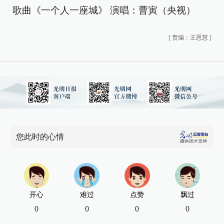
歌曲《一个人一座城》 演唱：曹寅（央视）
[
责编：王恩慧
]
您此时的心情
开心
难过
点赞
飘过
0
0
0
0