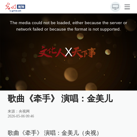
This
is
a
The media could not be loaded, either because the server or
modal
window.
network failed or because the format is not supported.
歌曲《牵手》 演唱：金美儿
来源：
央视网
2026-05-06 09:46
歌曲《牵手》 演唱：金美儿（央视）