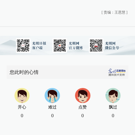
[
责编：王恩慧
]
您此时的心情
开心
难过
点赞
飘过
0
0
0
0