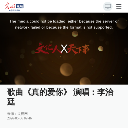
This
is
a
The media could not be loaded, either because the server or
modal
window.
network failed or because the format is not supported.
歌曲《真的爱你》 演唱：李治
廷
来源：
央视网
2026-05-06 09:46