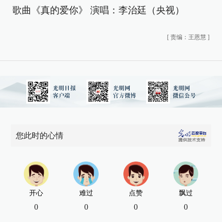
歌曲《真的爱你》 演唱：李治廷（央视）
[
责编：王恩慧
]
您此时的心情
开心
难过
点赞
飘过
0
0
0
0