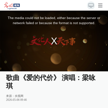
This
is
a
The media could not be loaded, either because the server or
modal
window.
network failed or because the format is not supported.
歌曲《爱的代价》 演唱：梁咏
琪
来源：
央视网
2026-05-06 09:46