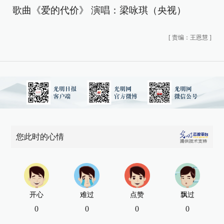
歌曲《爱的代价》 演唱：梁咏琪（央视）
[
责编：王恩慧
]
您此时的心情
开心
难过
点赞
飘过
0
0
0
0