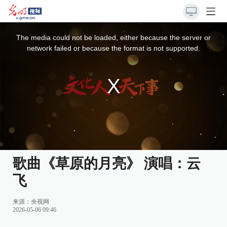
This
is
a
The media could not be loaded, either because the server or
modal
window.
network failed or because the format is not supported.
歌曲《草原的月亮》 演唱：云
飞
来源：
央视网
2026-05-06 09:46