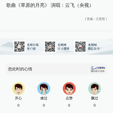
歌曲《草原的月亮》 演唱：云飞（央视）
[
责编：王恩慧
]
您此时的心情
开心
难过
点赞
飘过
0
0
0
0