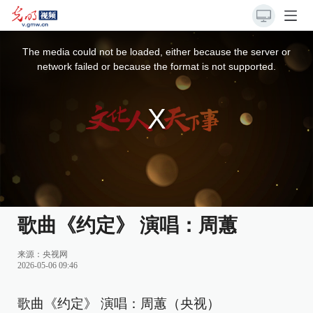
This
is
a
The media could not be loaded, either because the server or
modal
window.
network failed or because the format is not supported.
歌曲《约定》 演唱：周蕙
来源：
央视网
2026-05-06 09:46
歌曲《约定》 演唱：周蕙（央视）