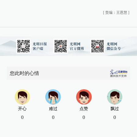
[
责编：王恩慧
]
您此时的心情
开心
难过
点赞
飘过
0
0
0
0