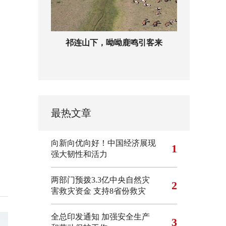
祁连山下，呦呦鹿鸣引客来
最热文章
向新向优向好！中国经济展现
1
强大韧性和活力
两部门预拨3.3亿中央自然灾
2
害救灾资金 支持8省份救灾
全总印发通知 加强安全生产
3