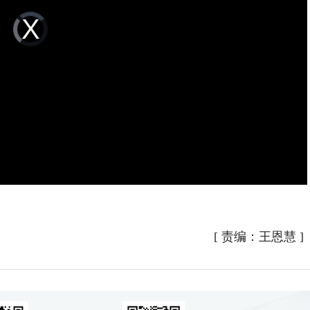
Video
Player
is
loading.
[
责编：王恩慧
]