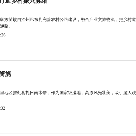
打通乡村振兴脉络
家族苗族自治州巴东县完善农村公路建设，融合产业文旅物流，把乡村道
通路。
:26
旖旎
里地区措勤县扎日南木错，作为国家级湿地，高原风光壮美，吸引游人观
:32