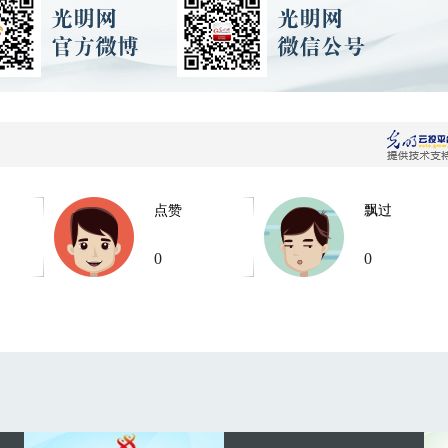
点赞
飘过
0
0