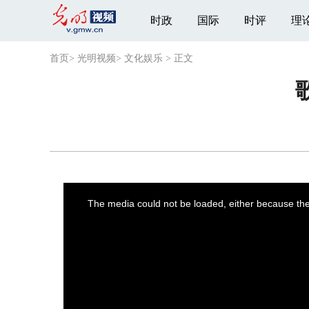
时政
国际
时评
理
首页
>
光明视频
>
文化娱乐
>
正文
This
is
a
The media could not be loaded, either because the 
modal
window.