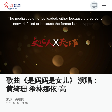
This
is
a
The media could not be loaded, either because the server or
modal
window.
network failed or because the format is not supported.
歌曲《是妈妈是女儿》 演唱：
黄绮珊 希林娜依·高
来源：
央视网
2026-05-06 09:46