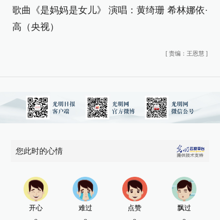
歌曲《是妈妈是女儿》 演唱：黄绮珊 希林娜依·
高（央视）
[
责编：王恩慧
]
您此时的心情
开心
难过
点赞
飘过