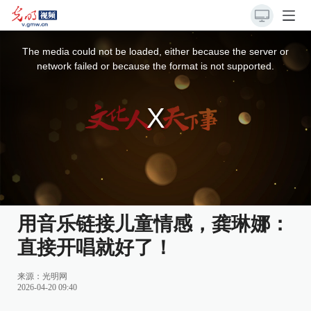
This
is
a
The media could not be loaded, either because the server or
modal
window.
network failed or because the format is not supported.
用音乐链接儿童情感，龚琳娜：
直接开唱就好了！
来源：
光明网
2026-04-20 09:40