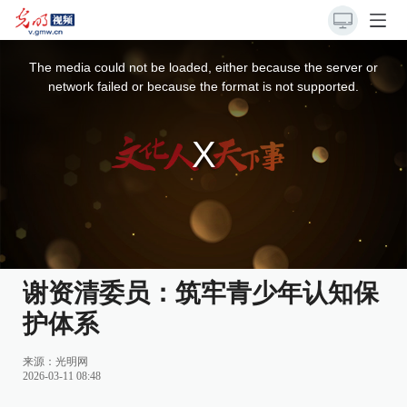
This
is
a
The media could not be loaded, either because the server or
modal
window.
network failed or because the format is not supported.
谢资清委员：筑牢青少年认知保
护体系
来源：光明网
2026-03-11 08:48