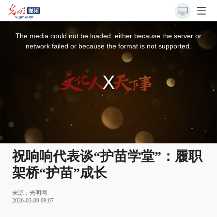
This
is
a
The media could not be loaded, either because the server or
modal
window.
network failed or because the format is not supported.
祝响响代表谈“护苗学堂”：履职
架桥“护苗”成长
来源：
光明网
2026-03-09 09:07