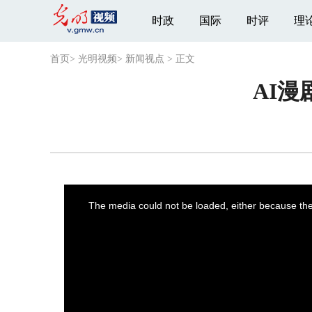
时政
国际
时评
理
首页
>
光明视频
>
新闻视点
>
正文
AI
This
is
a
The media could not be loaded, either because the 
modal
window.