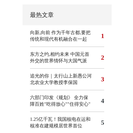
最热文章
向新,向前
作为千年古都,要把
1
传统和现代有机融合在一起
东方之约,相约未来 中国元首
2
外交的世界情怀与大国气派
追光的你｜太行山上新愚公河
3
北农业大学教授李保国
六部门印发《规划》 全力保
4
障百姓"吃得放心""住得安心"
1.25亿千瓦！我国核电在运和
5
核准在建规模居世界首位