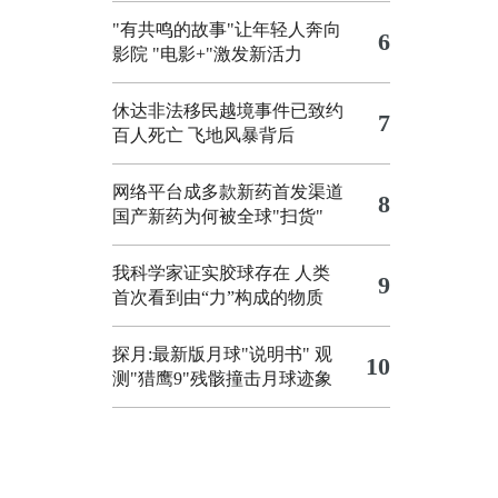
"有共鸣的故事"让年轻人奔向
6
影院
"电影+"激发新活力
休达非法移民越境事件已致约
7
百人死亡
飞地风暴背后
网络平台成多款新药首发渠道
8
国产新药为何被全球"扫货"
我科学家证实胶球存在 人类
9
首次看到由“力”构成的物质
探月:最新版月球"说明书"
观
10
测"猎鹰9"残骸撞击月球迹象