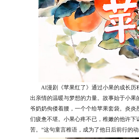
AI漫剧《苹果红了》通过小果的成长历程
出亲情的温暖与梦想的力量。故事始于小果
爷奶奶佝偻着腰，一个个给苹果套袋。炎炎
们疲惫不堪。小果心疼不已，稚嫩的他许下
苦。”这句童言稚语，成为了他日后前行的