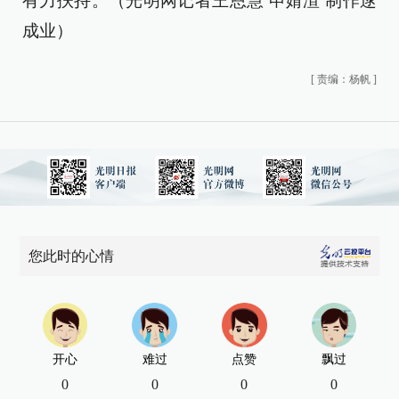
有力扶持。（光明网记者王恩慧 申婧渲 制作逯
成业）
[
责编：杨帆
]
您此时的心情
开心
难过
点赞
飘过
0
0
0
0