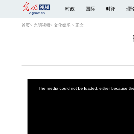
时政
国际
时评
理
首页
>
光明视频
>
文化娱乐
>
正文
This
is
a
The media could not be loaded, either because the 
modal
window.