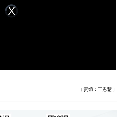
Video
Player
is
loading.
[
责编：王恩慧
]