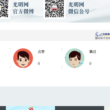
点赞
飘过
0
0