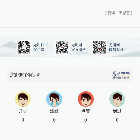
[
责编：王恩慧
]
您此时的心情
开心
难过
点赞
飘过
0
0
0
0