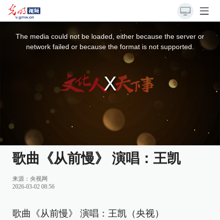
This
is
a
The media could not be loaded, either because the server or
modal
window.
network failed or because the format is not supported.
歌曲《从前慢》 演唱：王凯
来源：
央视网
2026-03-02 08:56
歌曲《从前慢》 演唱：王凯（央视）