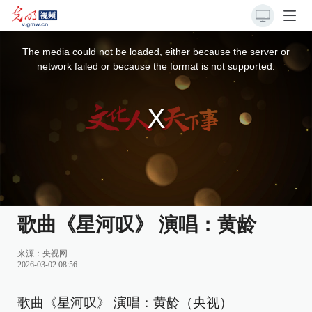
This
is
a
The media could not be loaded, either because the server or
modal
window.
network failed or because the format is not supported.
歌曲《星河叹》 演唱：黄龄
来源：
央视网
2026-03-02 08:56
歌曲《星河叹》 演唱：黄龄（央视）