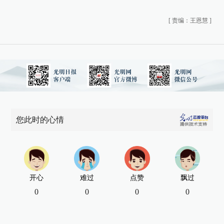
[
责编：王恩慧
]
您此时的心情
开心
难过
点赞
飘过
0
0
0
0