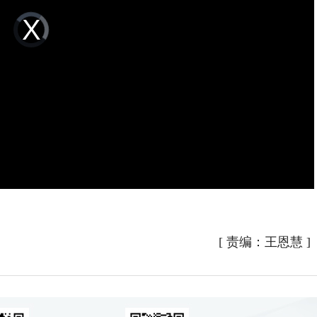
Video
Player
is
loading.
[
责编：王恩慧
]