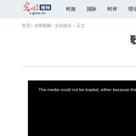
时政
国际
时评
理
首页
>
光明视频
>
文化娱乐
>
正文
This
is
a
The media could not be loaded, either because the 
modal
window.