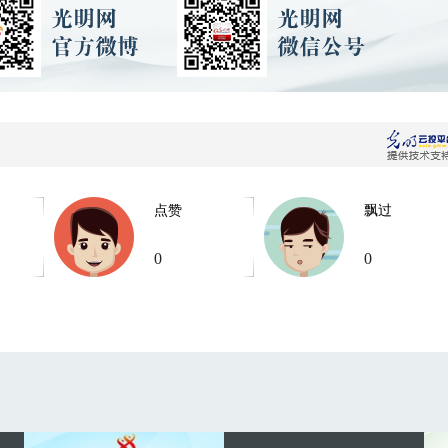
点赞
飘过
0
0