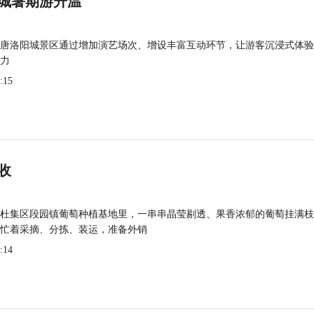
城暑期游升温
唐洛阳城景区通过增加演艺场次、增设丰富互动环节，让游客沉浸式体验
力
:15
收
杜集区段园镇葡萄种植基地里，一串串晶莹剔透、果香浓郁的葡萄挂满枝
忙着采摘、分拣、装运，准备外销
:14