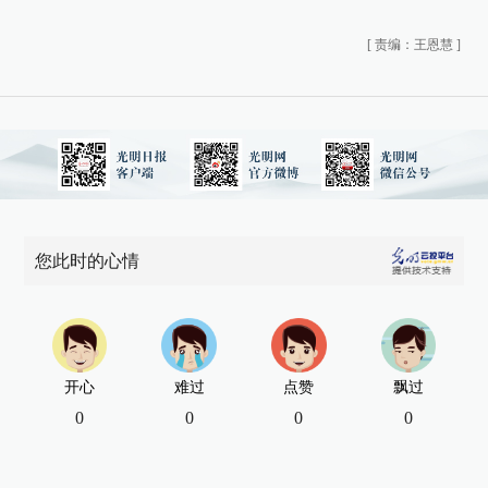
[
责编：王恩慧
]
您此时的心情
开心
难过
点赞
飘过
0
0
0
0