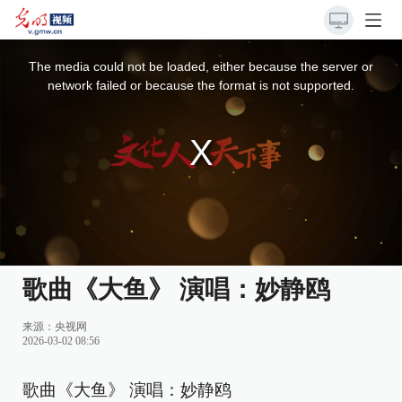
This
is
a
The media could not be loaded, either because the server or
modal
window.
network failed or because the format is not supported.
歌曲《大鱼》 演唱：妙静鸥
来源：
央视网
2026-03-02 08:56
歌曲《大鱼》 演唱：妙静鸥