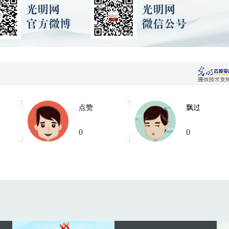
点赞
飘过
0
0