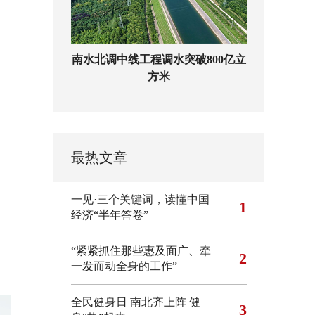
南水北调中线工程调水突破800亿立
方米
最热文章
一见·三个关键词，读懂中国
1
经济“半年答卷”
“紧紧抓住那些惠及面广、牵
2
一发而动全身的工作”
全民健身日 南北齐上阵 健
3