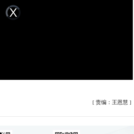
Video
Player
is
loading.
[
责编：王恩慧
]