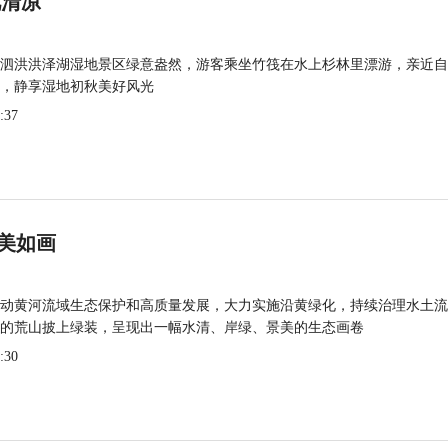
觅清凉
泗洪洪泽湖湿地景区绿意盎然，游客乘坐竹筏在水上杉林里漂游，亲近自
，静享湿地初秋美好风光
:37
美如画
动黄河流域生态保护和高质量发展，大力实施沿黄绿化，持续治理水土流
的荒山披上绿装，呈现出一幅水清、岸绿、景美的生态画卷
:30