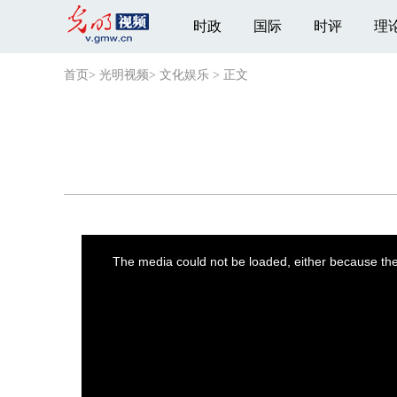
时政
国际
时评
理
首页
>
光明视频
>
文化娱乐
>
正文
This
is
a
The media could not be loaded, either because the 
modal
window.