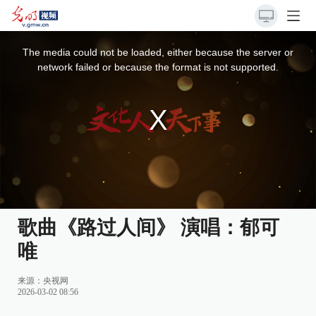
This
is
a
The media could not be loaded, either because the server or
modal
window.
network failed or because the format is not supported.
歌曲《路过人间》 演唱：郁可
唯
来源：
央视网
2026-03-02 08:56