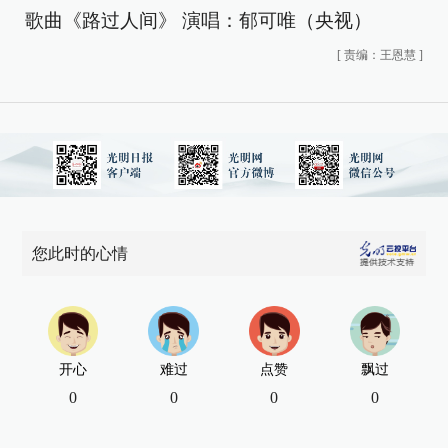
歌曲《路过人间》 演唱：郁可唯（央视）
[
责编：王恩慧
]
您此时的心情
开心
难过
点赞
飘过
0
0
0
0