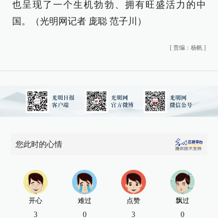
也呈现了一个生机勃勃、拥有旺盛活力的中
国。（光明网记者 庞聪 范子川）
[
责编：杨帆
]
您此时的心情
开心
难过
点赞
飘过
3
0
3
0