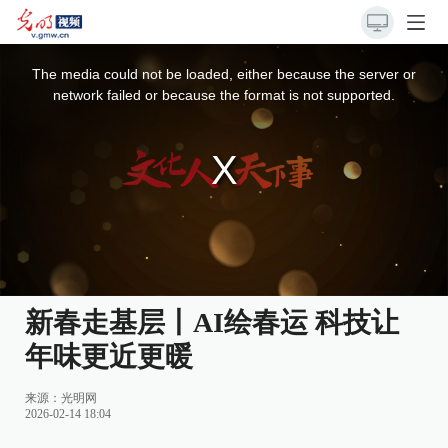
This
is
a
The media could not be loaded, either because the server or
modal
window.
network failed or because the format is not supported.
新春走基层丨AI绘春运 科技让
年味更近更暖
来源：
光明网
2026-02-14 18:04