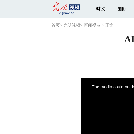
时政
国际
首页
>
光明视频
>
新闻视点
>
正文
A
This
is
a
The media could not be
modal
window.