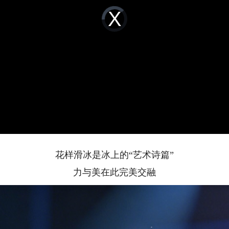
Video
Player
is
loading.
花样滑冰是冰上的“艺术诗篇”
力与美在此完美交融