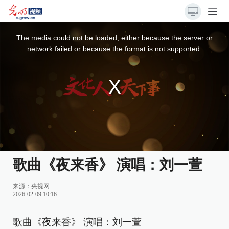
This
is
a
The media could not be loaded, either because the server or
modal
window.
network failed or because the format is not supported.
歌曲《夜来香》 演唱：刘一萱
来源：
央视网
2026-02-09 10:16
歌曲《夜来香》 演唱：刘一萱