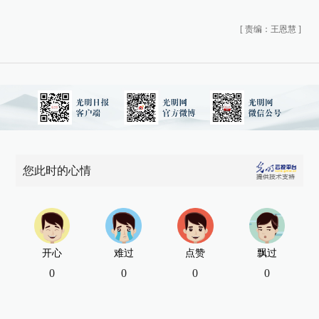
[
责编：王恩慧
]
您此时的心情
开心
难过
点赞
飘过
0
0
0
0