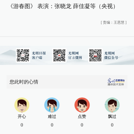
《游春图》 表演：张晓龙 薛佳凝等（央视）
[
责编：王恩慧
]
您此时的心情
开心
难过
点赞
飘过
0
0
0
0