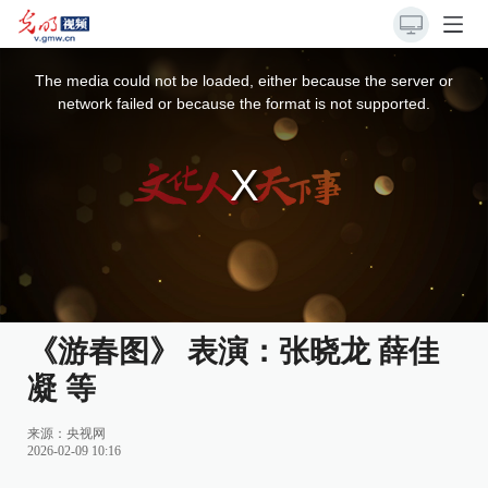
This
is
a
The media could not be loaded, either because the server or
modal
window.
network failed or because the format is not supported.
《游春图》 表演：张晓龙 薛佳
凝 等
来源：
央视网
2026-02-09 10:16