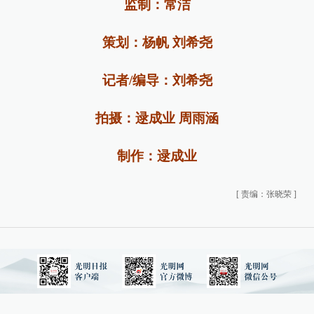
监制：常洁
策划：杨帆 刘希尧
记者/编导：刘希尧
拍摄：逯成业 周雨涵
制作：逯成业
[
责编：张晓荣
]