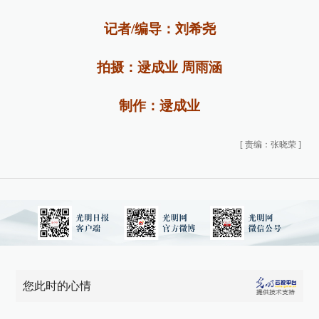
记者/编导：刘希尧
拍摄：逯成业 周雨涵
制作：逯成业
[
责编：张晓荣
]
您此时的心情