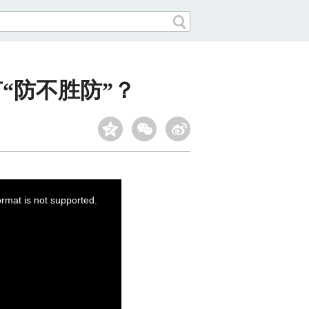
“防不胜防”？
ormat is not supported.