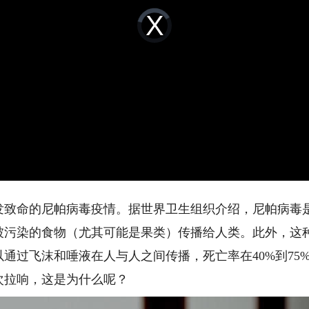
Video
Player
is
loading.
命的尼帕病毒疫情。据世界卫生组织介绍，尼帕病毒是
被污染的食物（尤其可能是果类）传播给人类。此外，这
通过飞沫和唾液在人与人之间传播，死亡率在40%到75
拉响，这是为什么呢？