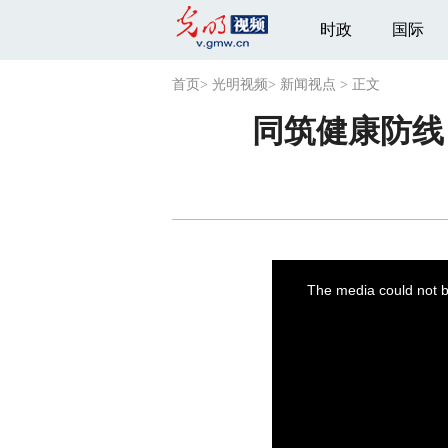
时政
国际
首页
>
光明视频
>
新闻视点
>
正文
同筑健康防线
This
is
a
The media could not be
modal
window.